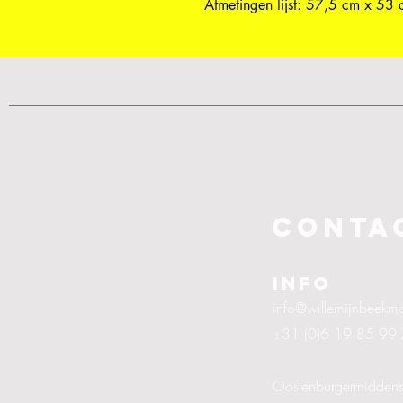
Afmetingen lijst: 57,5 cm x 53
CONTA
info
info@willemijnbeek
+31 (0)6 19 85 99
Oostenburgermiddens