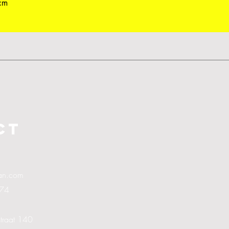
 cm
CT
man.com
 74
traat 140