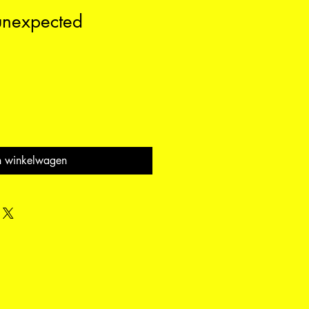
unexpected
n winkelwagen